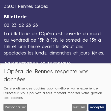
35031 Rennes Cedex
Billetterie
02 23 62 28 28
La billetterie de l'Opéra est ouverte du mardi
au vendredi de 13h à 19h, le samedi de 13h à
18h et une heure avant le début des
spectacles les lundis, dimanches et jours fériés.
Administration et Technique
:
L'Opéra de Rennes respecte vos
02 23 62 28 00
données
Ce site utilise des cookies pour améliorer votre expérience
utilisateur. Vous pouvez à tout moment modifier votre gestion
des cookies.
Personnaliser
Refuser
Accepter