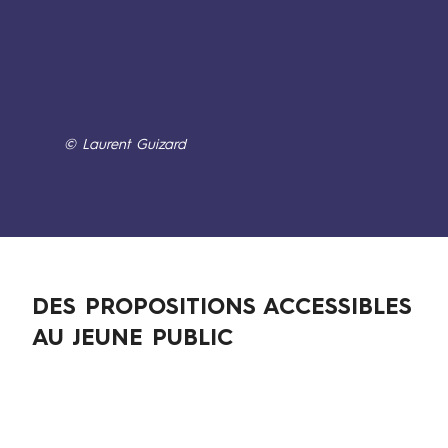
M
a
i
s
o
n
© Laurent Guizard
p
e
u
t
s
e
DES PROPOSITIONS ACCESSIBLES
j
AU JEUNE PUBLIC
o
u
e
r