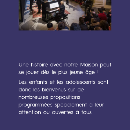
h
i
s
t
o
i
r
e
Une histoire avec notre Maison peut
a
se jouer dès le plus jeune âge !
v
Contenus
e
Les enfants et les adolescents sont
c
donc les bienvenus sur de
n
nombreuses propositions
o
programmées spécialement à leur
t
attention ou ouvertes à tous.
r
e