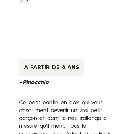
20h
r
a
t
t
e
n
t
i
o
A PARTIR DE 8 ANS
n
e
►
Pinocchio
t
o
Ce petit pantin en bois qui veut
u
absolument devenir un vrai petit
v
garçon et dont le nez s’allonge à
e
mesure qu’il ment, nous le
r