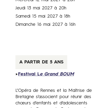
Mercredi 12 mai 2027 à 20h
b
Jeudi 13 mai 2027 à 20h
r
Samedi 15 mai 2027 à 18h
e
u
Dimanche 16 mai 2027 à 16h
s
e
s
p
r
o
A PARTIR DE 5 ANS
p
o
►
Festival L
e Grand BOUM
s
i
L’Opéra de Rennes et la Maîtrise de
t
Bretagne s’associent pour réunir des
i
chœurs d’enfants et d’adolescents
o