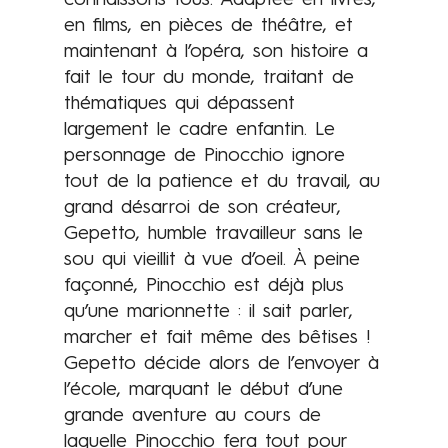
connaissons tous. Adaptée en livres,
t
en films, en pièces de théâtre, et
e
maintenant à l’opéra, son histoire a
s
fait le tour du monde, traitant de
à
thématiques qui dépassent
t
largement le cadre enfantin. Le
o
personnage de Pinocchio ignore
u
tout de la patience et du travail, au
s
grand désarroi de son créateur,
.
Gepetto, humble travailleur sans le
sou qui vieillit à vue d’oeil. À peine
façonné, Pinocchio est déjà plus
qu’une marionnette : il sait parler,
marcher et fait même des bêtises !
Gepetto décide alors de l’envoyer à
l’école, marquant le début d’une
grande aventure au cours de
laquelle Pinocchio fera tout pour