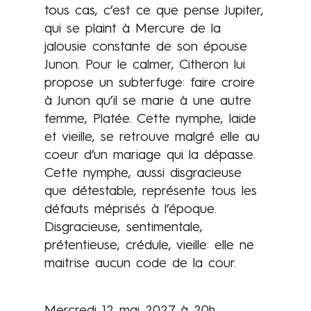
tous cas, c’est ce que pense Jupiter,
b
qui se plaint à Mercure de la
i
jalousie constante de son épouse
e
Junon. Pour le calmer, Citheron lui
n
propose un subterfuge: faire croire
v
à Junon qu’il se marie à une autre
e
femme, Platée. Cette nymphe, laide
n
et vieille, se retrouve malgré elle au
u
coeur d’un mariage qui la dépasse.
s
Cette nymphe, aussi disgracieuse
s
que détestable, représente tous les
u
Contenus
défauts méprisés à l’époque.
r
Disgracieuse, sentimentale,
d
prétentieuse, crédule, vieille: elle ne
e
maitrise aucun code de la cour.
n
o
m