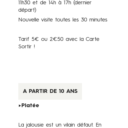
,
11h30 et de 14h à 17h (dernier
l
départ)
e
Nouvelle visite toutes les 30 minutes
s
e
n
Tarif 5€ ou 2€50 avec la Carte
f
Sortir !
a
n
t
s
s
o
A PARTIR DE 10 ANS
n
t
►Platée
l
e
La jalousie est un vilain défaut. En
s