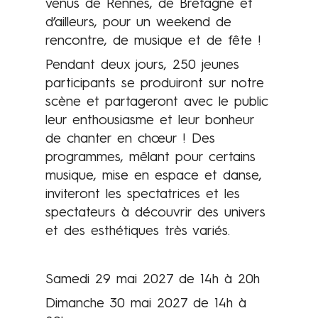
venus de Rennes, de Bretagne et
n
d’ailleurs, pour un weekend de
s
rencontre, de musique et de fête !
p
r
Pendant deux jours, 250 jeunes
o
participants se produiront sur notre
g
scène et partageront avec le public
r
leur enthousiasme et leur bonheur
a
de chanter en chœur ! Des
m
programmes, mêlant pour certains
m
musique, mise en espace et danse,
é
inviteront les spectatrices et les
e
spectateurs à découvrir des univers
s
et des esthétiques très variés.
à
l
Samedi 29 mai 2027 de 14h à 20h
e
Dimanche 30 mai 2027 de 14h à
u