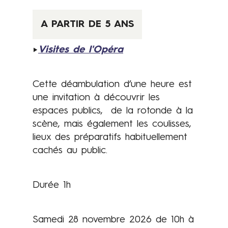
d
è
A PARTIR DE 5 ANS
s
l
►
Visites de l'Opéra
e
p
Cette déambulation d’une heure est
l
une invitation à découvrir les
u
espaces publics, de la rotonde à la
s
scène, mais également les coulisses,
j
lieux des préparatifs habituellement
e
cachés au public.
u
n
e
Durée 1h
â
g
e
Samedi 28 novembre 2026 de 10h à