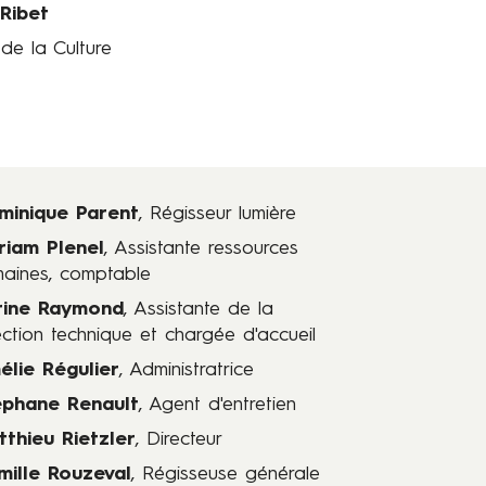
 Ribet
 de la Culture
minique Parent
, Régisseur lumière
riam Plenel
, Assistante ressources
aines, comptable
rine Raymond
, Assistante de la
ection technique et chargée d'accueil
élie Régulier
, Administratrice
éphane Renault
, Agent d'entretien
tthieu Rietzler
, Directeur
mille Rouzeval
, Régisseuse générale