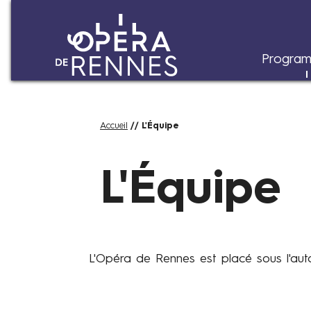
Program
Aller
Fil
Accueil
L'Équipe
au
d'Ariane
O
contenu
r
principal
L'Équipe
g
a
n
i
g
L'Opéra de Rennes est placé sous l'aut
r
a
m