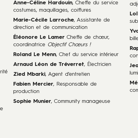
Anne-Céline Hardouin
, Cheffe du service
adj
costumes, maquillages, coiffures
Lo
Marie-Cécile Larroche
, Assistante de
sub
direction et de communication
Yva
Éléonore Le Lamer
Cheffe de chœur,
bill
coordinatrice
Objectif Chœurs !
Ra
Roland Le Menn
, Chef du service intérieur
con
Arnaud Léon de Tréverret
, Électricien
Je
ité
lum
Zied Mbarki
, Agent d'entretien
Mé
Fabien Mercier
, Responsable de
com
production
Sophie Munier
, Community manageuse
re