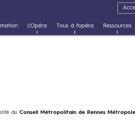
Acces
Transition écologique
mation
L'Opéra
Tous à l'opéra
Ressources
Rapports d'impact
orité du
Conseil Métropolitain de Rennes Métropol