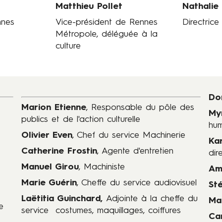
Contenus
é
Matthieu Pollet
Nathalie
nnes
Vice-président de Rennes
Directrice
Métropole, déléguée à la
culture
Contenus
Do
Marion Etienne
, Responsable du pôle des
My
publics et de l'action culturelle
hum
Olivier Even
, Chef du service Machinerie
Ka
Catherine Frostin
, Agente d'entretien
dir
Manuel Girou
, Machiniste
Am
Marie Guérin
, Cheffe du service audiovisuel
St
Laëtitia Guinchard,
Adjointe à la cheffe du
Ma
e
service costumes, maquillages, coiffures
Ca