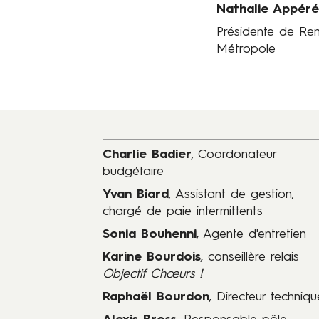
m
Nathalie Appér
e
Présidente de Re
d
Métropole
e
l
'
O
p
é
Charlie Badier
,
Coordonateur
r
budgétaire
a
d
Yvan Biard
, Assistant de gestion,
e
chargé de paie intermittents
R
Sonia Bouhenni
, Agente d'entretien
e
Karine Bourdois
, conseillère relais
n
Objectif Chœurs !
n
e
Raphaël Bourdon
, Directeur techniqu
s