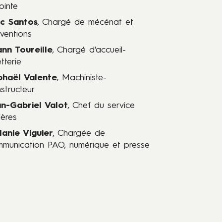
ointe
ïc Santos
, Chargé de mécénat et
ventions
nn Toureille
, Chargé d'accueil-
etterie
phaël Valente
, Machiniste-
structeur
an-Gabriel Valot
, Chef du service
ières
lanie Viguier
, Chargée de
munication PAO, numérique et presse