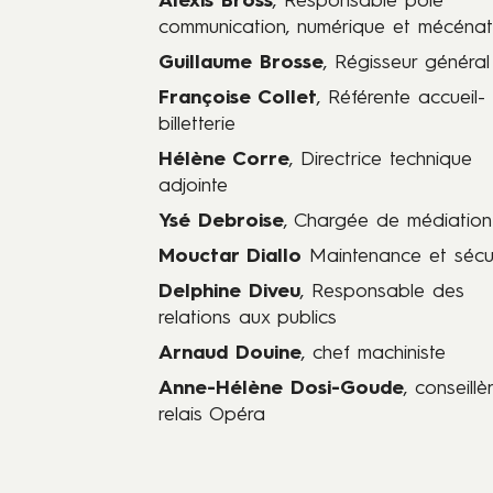
Alexis Bross
, Responsable pôle
.
communication, numérique et mécénat
P
Guillaume Brosse
, Régisseur général
e
r
Françoise Collet
, Référente accueil-
s
billetterie
o
Hélène Corre
, Directrice technique
n
adjointe
n
Ysé Debroise
, Chargée de médiation
e
l
Mouctar Diallo
Maintenance et sécur
e
Delphine Diveu
, Responsable des
t
relations aux publics
é
Arnaud Douine
, chef machiniste
q
u
Anne-Hélène Dosi-Goude
, conseillè
i
relais Opéra
p
e
s