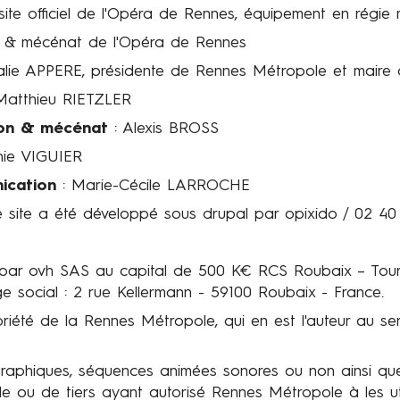
e site officiel de l'Opéra de Rennes, équipement en régie
on & mécénat de l'Opéra de Rennes
lie APPERE, présidente de Rennes Métropole et maire
Matthieu RIETZLER
ion & mécénat
: Alexis BROSS
nie VIGUIER
ication
: Marie-Cécile LARROCHE
 site a été développé sous drupal par opixido / 02 40
 par ovh SAS au capital de 500 K€ RCS Roubaix – Tou
e social : 2 rue Kellermann - 59100 Roubaix - France.
priété de la
Rennes Métropole
, qui en est l'auteur au se
 graphiques, séquences animées sonores ou non ainsi que
le
ou de tiers ayant autorisé Rennes Métropole à les util