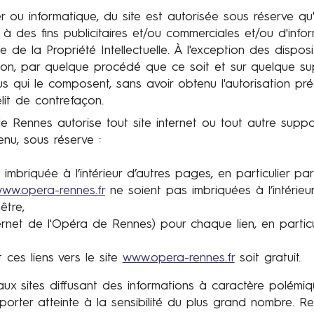
 ou informatique, du site est autorisée sous réserve qu'
 des fins publicitaires et/ou commerciales et/ou d'infor
e de la Propriété Intellectuelle. À l'exception des disposi
cation, par quelque procédé que ce soit et sur quelque s
us qui le composent, sans avoir obtenu l'autorisation pr
élit de contrefaçon.
e Rennes autorise tout site internet ou tout autre suppo
enu, sous réserve :
imbriquée à l’intérieur d’autres pages, en particulier pa
ww.opera-rennes.fr
ne soient pas imbriquées à l’intérieu
être,
rnet de l'Opéra de Rennes) pour chaque lien, en particulier
ces liens vers le site
www.opera-rennes.fr
soit gratuit.
 aux sites diffusant des informations à caractère polé
orter atteinte à la sensibilité du plus grand nombre.
Re