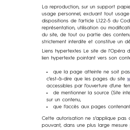
a
La reproduction, sur un support papier
d
usage personnel, excluant tout usage à
e
dispositions de l'article L122-5 du Cod
R
représentation, utilisation ou modifi
e
du site, de tout ou partie des conten
n
strictement interdite et constitue un d
n
Liens hypertextes Le site de l'Opéra d
e
lien hypertexte pointant vers son cont
s
que la page atteinte ne soit pas 
c’est-à-dire que les pages du site
w
accessibles par l’ouverture d’une fen
de mentionner la source (Site inte
sur un contenu,
que l’accès aux pages contenant 
Cette autorisation ne s’applique pas
pouvant, dans une plus large mesure p