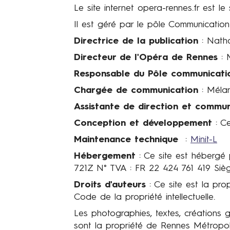
g
Le site internet opera-rennes.fr est l
a
Il est géré par le pôle Communicati
l
e
Directrice de la publication
: Natha
s
Directeur de l'Opéra de Rennes
: 
d
Responsable du Pôle communicat
u
s
Chargée de communication
: Méla
i
Assistante de direction et commun
t
Conception et développement
: Ce
e
d
Maintenance technique
:
Minit-L
e
Hébergement
: Ce site est hébergé
l
721Z N° TVA : FR 22 424 761 419 Sièg
'
Droits d'auteurs
: Ce site est la pro
o
Code de la propriété intellectuelle.
p
é
Les photographies, textes, créations
r
sont la propriété de
Rennes Métropo