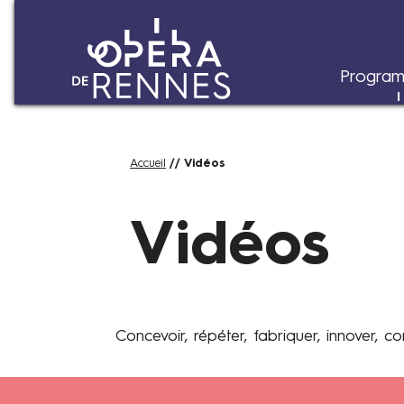
Program
Aller
Fil
Accueil
Vidéos
au
d'Ariane
contenu
principal
Vidéos
Concevoir, répéter, fabriquer, innover, co