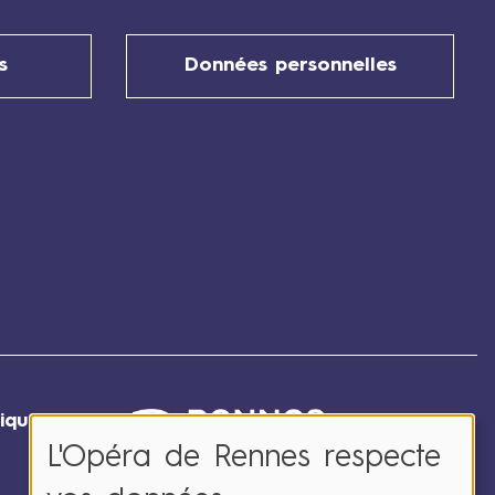
0
2
s
Données personnelles
6
ique
:
L'Opéra de Rennes respecte