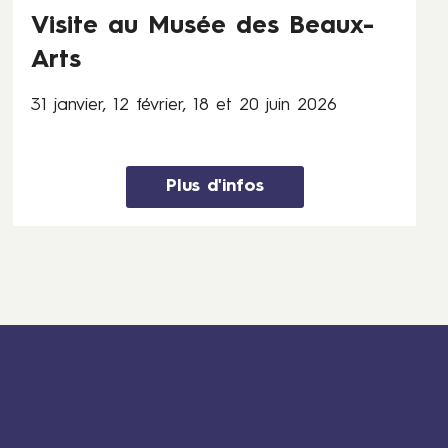
f
Visite au Musée des Beaux-
é
v
Arts
r
i
31 janvier, 12 février, 18 et 20 juin 2026
e
r
,
Plus d'infos
1
8
e
t
2
0
j
u
i
n
2