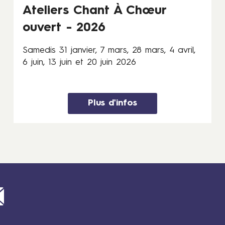
v
Ateliers Chant À Chœur
i
ouvert - 2026
e
r
Samedis 31 janvier, 7 mars, 28 mars, 4 avril,
,
6 juin, 13 juin et 20 juin 2026
7
m
a
r
Plus d'infos
s
,
2
8
m
a
r
Mail
s
,