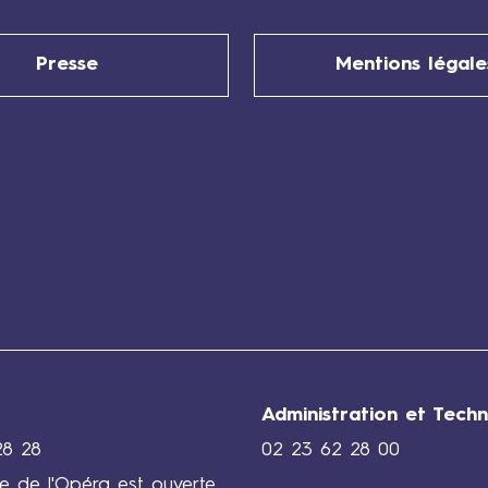
4
a
Presse
Mentions légale
v
r
i
l
,
6
j
u
i
n
,
1
3
j
Administration et Techn
u
28 28
02 23 62 28 00
i
rie de l'Opéra est ouverte
n