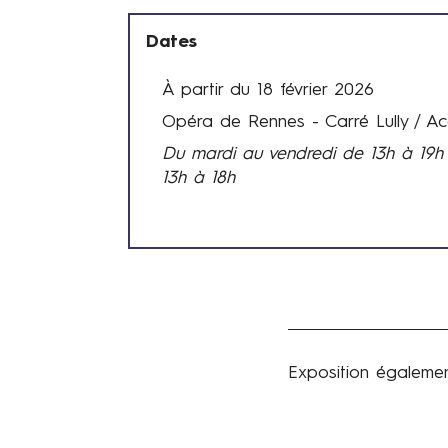
Dates
À partir du 18 février 2026
D
Opéra de Rennes - Carré Lully / Accu
a
t
Du mardi au vendredi de 13h à 19h
e
13h à 18h
s
e
t
h
o
r
a
i
Exposition également
Production
r
e
s