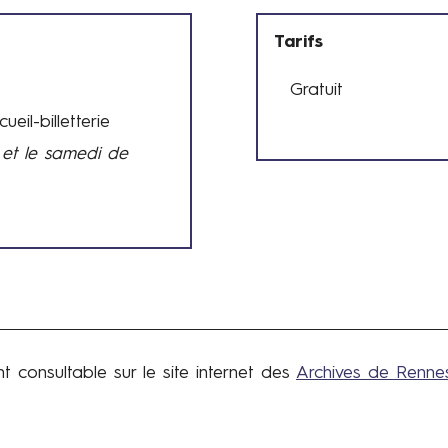
Tarifs
Gratuit
T
eil-billetterie
a
r
 et le samedi de
i
f
s
 consultable sur le site internet des
Archives de Renne