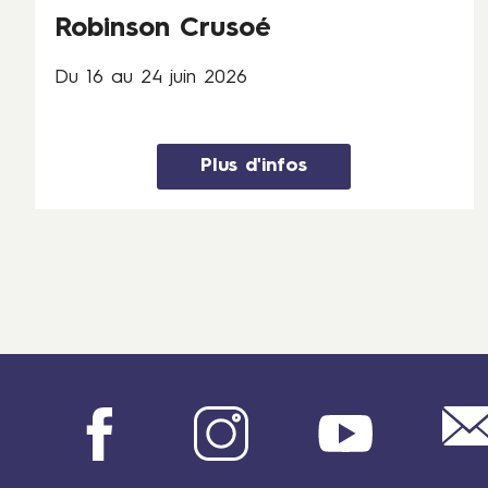
2
Robinson Crusoé
0
2
Du 16 au 24 juin 2026
6
Plus d'infos
Facebook
Instagram
Youtube