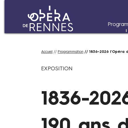
Program
Aller
Fil
Accueil
Programmation
1836-2026 l'Opéra d
au
d'Ariane
À
contenu
Catégories
p
EXPOSITION
principal
a
r
t
1836-202
i
r
d
u
190 ans d
1