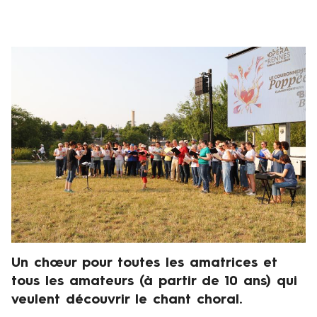
a
n
v
Visuel
i
de
e
présentation
r
,
7
m
a
r
s
,
2
Un chœur pour toutes les amatrices et
Chapeau
8
tous les amateurs (à partir de 10 ans) qui
m
veulent découvrir le chant choral.
a