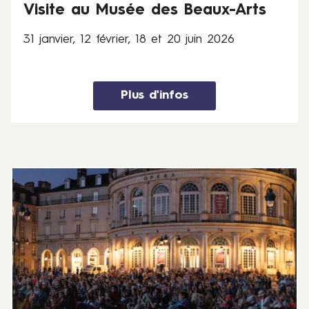
Visite au Musée des Beaux-Arts
é
v
31 janvier, 12 février, 18 et 20 juin 2026
r
i
e
r
Plus d'infos
,
1
8
e
t
J
2
e
0
u
j
d
u
i
i
1
n
8
2
j
0
u