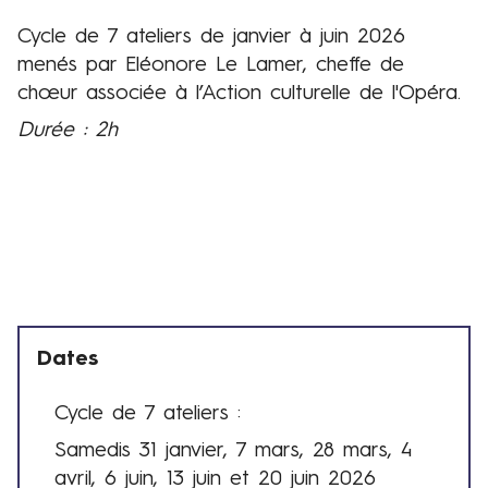
r
Cycle de 7 ateliers de janvier à juin 2026
Présentation
s
menés par Eléonore Le Lamer, cheffe de
,
chœur associée à l’Action culturelle de l'Opéra.
Durée : 2h
4
a
v
r
i
l
,
6
Dates
j
u
Cycle de 7 ateliers :
i
D
n
Samedis 31 janvier, 7 mars, 28 mars, 4
a
,
avril, 6 juin, 13 juin et 20 juin 2026
t