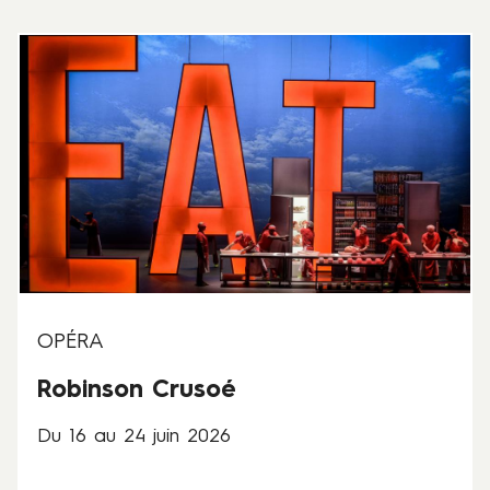
6
D
u
1
6
a
u
2
4
j
u
i
n
OPÉRA
2
Robinson Crusoé
0
2
Du 16 au 24 juin 2026
6