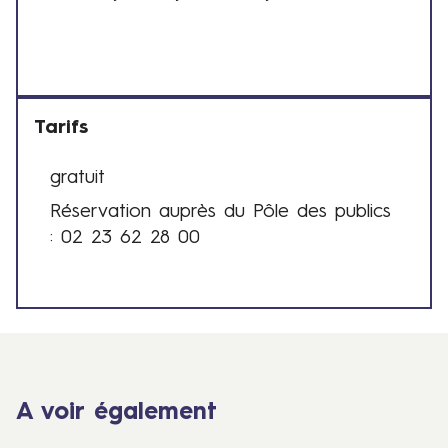
1
e
3
s
j
e
u
t
i
h
Tarifs
n
o
e
r
gratuit
T
t
a
Réservation auprès du Pôle des publics
a
2
i
: 02 23 62 28 00
r
0
r
i
j
e
f
u
s
s
i
n
2
0
A voir également
2