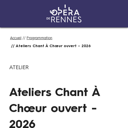
Aller
Fil
Accueil
Programmation
au
d'Ariane
Ateliers Chant À Chœur ouvert - 2026
contenu
principal
S
Catégories
ATELIER
a
m
e
Ateliers Chant À
d
i
s
Chœur ouvert -
3
1
2026
j