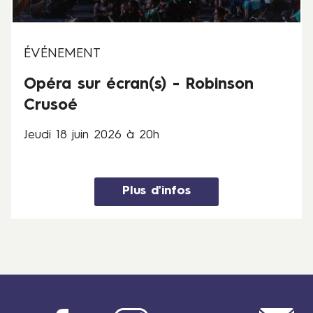
2
i
6
n
2
ÉVÉNEMENT
0
Opéra sur écran(s) - Robinson
2
6
Crusoé
à
2
Jeudi 18 juin 2026 à 20h
0
h
Plus d'infos