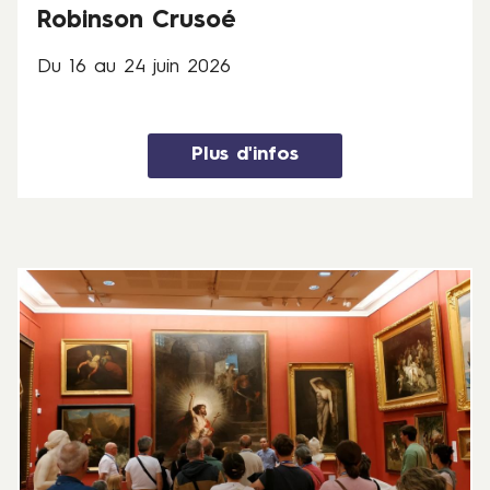
Robinson Crusoé
0
2
Du 16 au 24 juin 2026
6
Plus d'infos
3
1
j
a
n
v
i
e