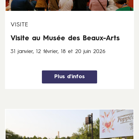
r
,
1
2
VISITE
f
Visite au Musée des Beaux-Arts
é
v
31 janvier, 12 février, 18 et 20 juin 2026
r
i
e
r
Plus d'infos
,
1
8
e
t
S
2
a
0
m
j
e