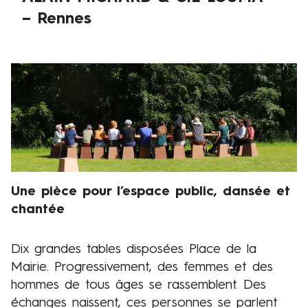
2
– Rennes
0
2
3
Visuel
de
présentation
Une pièce pour l’espace public, dansée et
Chapeau
chantée
Dix grandes tables disposées Place de la
Présentation
Mairie. Progressivement, des femmes et des
hommes de tous âges se rassemblent. Des
échanges naissent, ces personnes se parlent