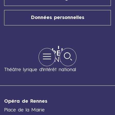
i
n
,
Données personnelles
1
3
j
u
i
Menu
Rechercher
n
Quick
e
links
t
2
Théâtre lyrique d'intérêt national
0
j
u
i
n
Opéra de Rennes
2
Place de la Mairie
0