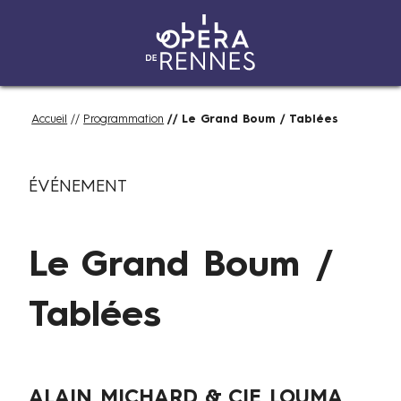
Aller
Fil
Accueil
Programmation
Le Grand Boum / Tablées
au
d'Ariane
contenu
S
Catégories
principal
ÉVÉNEMENT
a
m
e
Le Grand Boum /
d
i
3
Tablées
j
u
i
Auteurs
ALAIN MICHARD & CIE LOUMA
n