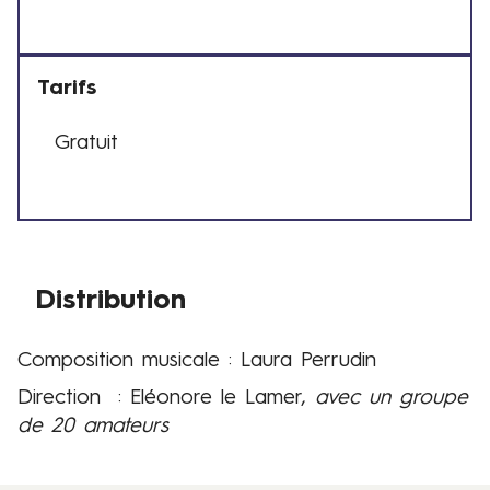
e
s
e
Tarifs
t
h
Gratuit
o
T
r
a
a
r
i
i
r
f
e
s
Distribution
s
Composition musicale : Laura Perrudin
Distribution
Direction : Eléonore le Lamer,
avec un groupe
de 20 amateurs