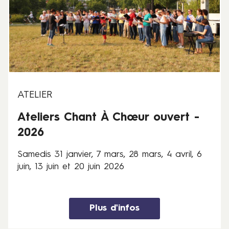
u
d
i
i
n
s
2
3
0
1
2
j
6
a
n
ATELIER
v
Ateliers Chant À Chœur ouvert -
i
e
2026
r
,
Samedis 31 janvier, 7 mars, 28 mars, 4 avril, 6
7
juin, 13 juin et 20 juin 2026
m
a
r
Plus d'infos
s
,