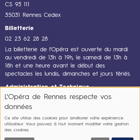
2
CS 93 111
6
35031 Rennes Cedex
Billetterie
02 23 62 28 28
La billetterie de l'Opéra est ouverte du mardi
au vendredi de 13h à 19h, le samedi de 13h à
18h et une heure avant le début des
spectacles les lundis, dimanches et jours fériés.
Administration et Technique
:
L'Opéra de Rennes respecte vos
02 23 62 28 00
données
Ce site utilise des cookies pour améliorer votre expérience
utilisateur. Vous pouvez à tout moment modifier votre gestion
des cookies.