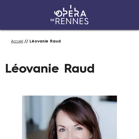
Aller
Fil
Accueil
Léovanie Raud
au
d'Ariane
contenu
principal
Léovanie Raud