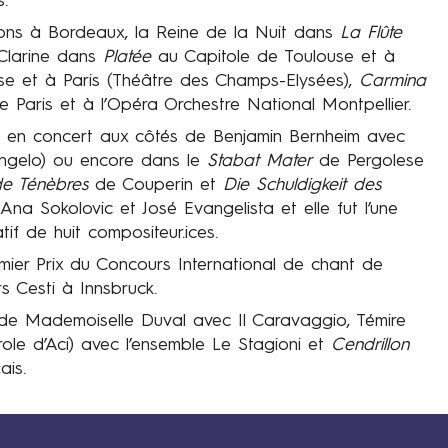
.
ions à Bordeaux, la Reine de la Nuit dans
La Flûte
Clarine dans
Platée
au Capitole de Toulouse et à
e et à Paris (Théâtre des Champs-Elysées),
Carmina
 Paris et à l’Opéra Orchestre National Montpellier.
ent en concert aux côtés de Benjamin Bernheim avec
Angelo) ou encore dans le
Stabat Mater
de Pergolese
e Ténèbres
de Couperin et
Die Schuldigkeit des
Ana Sokolovic et José Evangelista et elle fut l’une
tif de huit compositeur.ices.
emier Prix du Concours International de chant de
s Cesti à Innsbruck.
e Mademoiselle Duval avec Il Caravaggio, Témire
ole d’Aci) avec l’ensemble Le Stagioni et
Cendrillon
ais.