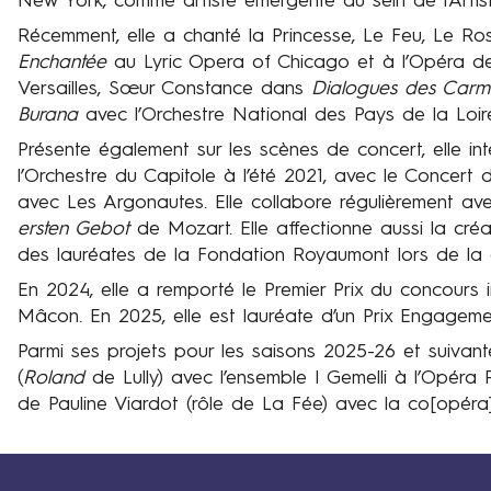
New York, comme artiste émergente au sein de l’Artist
Récemment, elle a chanté la Princesse, Le Feu, Le Ro
Enchantée
au Lyric Opera of Chicago et à l’Opéra d
Versailles, Sœur Constance dans
Dialogues des Carmé
Burana
avec l’Orchestre National des Pays de la Loi
Présente également sur les scènes de concert, elle i
l’Orchestre du Capitole à l’été 2021, avec le Concer
avec Les Argonautes. Elle collabore régulièrement av
ersten Gebot
de Mozart. Elle affectionne aussi la cré
des lauréates de la Fondation Royaumont lors de la
En 2024, elle a remporté le Premier Prix du concours 
Mâcon. En 2025, elle est lauréate d’un Prix Engagem
Parmi ses projets pour les saisons 2025-26 et suivant
(
Roland
de Lully) avec l’ensemble I Gemelli à l’Opéra 
de Pauline Viardot (rôle de La Fée) avec la co[opéra]