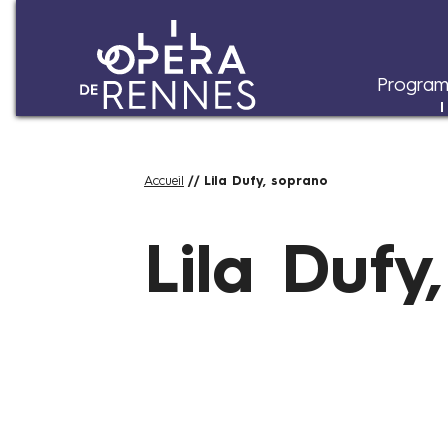
Program
Aller
Fil
Accueil
Lila Dufy, soprano
au
d'Ariane
contenu
principal
Lila Dufy