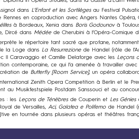
 Diploma in Opera Studies, dans la classe d’Edith Wiens
ssignol dans
L’Enfant et les Sortilèges
au Festival Pulsat
e Rennes en coproduction avec Angers Nantes Opéra, 
lites
à Bordeaux, Xenia dans
Boris Godounov
à Toulous
re, Dircé dans
Médée
de Cherubini à l’Opéra-Comique de
nterprète le répertoire tant sacré que profane, notamm
t de la Loge dans
La Resurrezione
de Handel (rôle de l’
ec Il Caravaggio et Camille Delaforge avec les
Leçons d
ation contemporaine, ce qui l’a amenée à travailler avec 
 création de
Butterfly [Room Service]
, un opéra collabora
international Zenith Opera Competition à Berlin et le Pr
ent au Musikfestspiele Postdam Sanssouci et au concour
es : les
Leçons de Ténèbres
de Couperin et
Les Génies
d
Royal de Versailles,
Aci, Galatea e Polifemo
de Handel (r
tive en tournée dans plusieurs opéras et théâtres franç