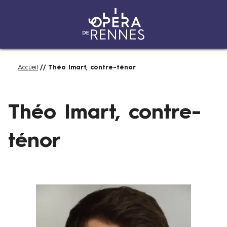
Aller
Fil
Accueil
Théo Imart, contre-ténor
au
d'Ariane
contenu
principal
Théo Imart, contre-
ténor