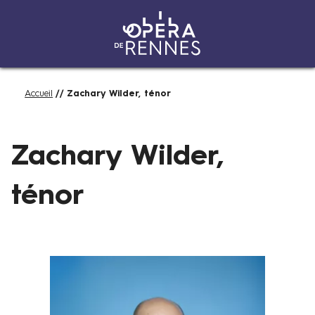
Aller
Fil
Accueil
Zachary Wilder, ténor
au
d'Ariane
contenu
principal
Zachary Wilder,
ténor